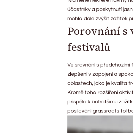
Nicméně některé návrhy na
účastníky a poskytnutí jasn
mohlo dále zvýšit zážitek p
Porovnání s 
festivalů
Ve srovnání s předchozími 
zlepšení v zapojení a spok
oblastech, jako je kvalita t
Kromě toho rozšíření aktivit
přispělo k bohatšímu zážit
posilování grassroots fotbal