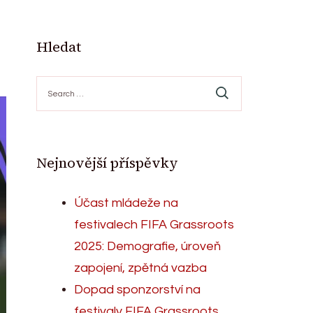
Hledat
Search
for:
Nejnovější příspěvky
Účast mládeže na
festivalech FIFA Grassroots
2025: Demografie, úroveň
zapojení, zpětná vazba
Dopad sponzorství na
festivaly FIFA Grassroots