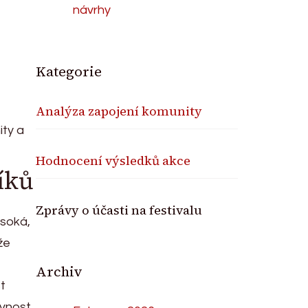
návrhy
Kategorie
Analýza zapojení komunity
ity a
Hodnocení výsledků akce
íků
Zprávy o účasti na festivalu
ysoká,
že
Archiv
st
ivnost