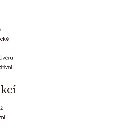
h
ické
důvěru
tivní
akcí
mž
vní