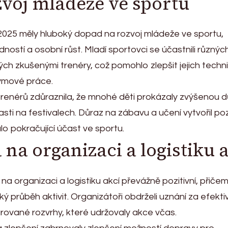
voj mládeže ve sportu
2025 měly hluboký dopad na rozvoj mládeže ve sportu,
ností a osobní růst. Mladí sportovci se účastnili různýc
ch zkušenými trenéry, což pomohlo zlepšit jejich techn
ýmové práce.
renérů zdůraznila, že mnohé děti prokázaly zvýšenou 
sti na festivalech. Důraz na zábavu a učení vytvořil pozi
o pokračující účast ve sportu.
na organizaci a logistiku 
a organizaci a logistiku akcí převážně pozitivní, přiče
dký průběh aktivit. Organizátoři obdrželi uznání za efekti
rované rozvrhy, které udržovaly akce včas.