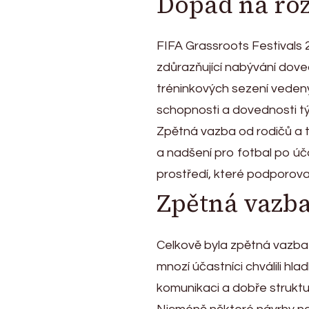
Dopad na roz
FIFA Grassroots Festivals 
zdůrazňující nabývání doved
tréninkových sezení vedený
schopnosti a dovednosti t
Zpětná vazba od rodičů a t
a nadšení pro fotbal po úča
prostředí, které podporoval
Zpětná vazba 
Celkově byla zpětná vazba n
mnozí účastníci chválili hla
komunikaci a dobře struktu