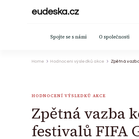
eudeska.cz
Spojte se s námi
O společnosti
Home
Hodnocení výsledků akce
Zpětná vazba
HODNOCENÍ VÝSLEDKŮ AKCE
Zpětná vazba 
festivalů FIFA 