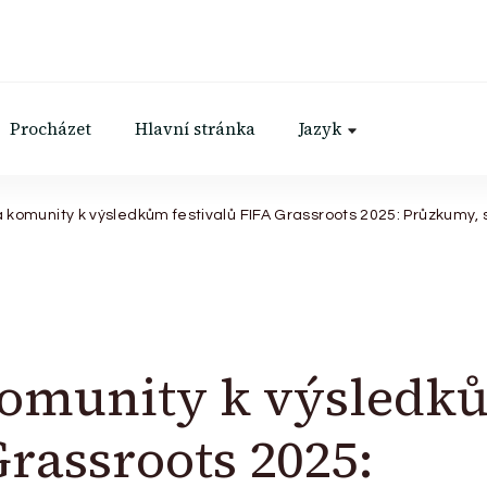
Procházet
Hlavní stránka
Jazyk
 komunity k výsledkům festivalů FIFA Grassroots 2025: Průzkumy, 
komunity k výsledk
Grassroots 2025: