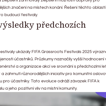
 zlepšení zahrnovaly zlepšení možností dopravy pro
ějších značení na místech konání. Řešení těchto oblastí
ro budoucí festivaly.
výsledky předchozích
festivaly ukázaly FIFA Grassroots Festivals 2025 výraz
ojenosti účastníků. Průzkumy naznačily vyšší hodnocení 
renérství a organizace akcí ve srovnání s předchozími let
 a zahrnutí různorodějších iniciativ pro komunitní oslovo
ku pro účastníky. Tato evoluce odráží závazek FIFA k
u a jeho pozitivní vliv na místní komunity.