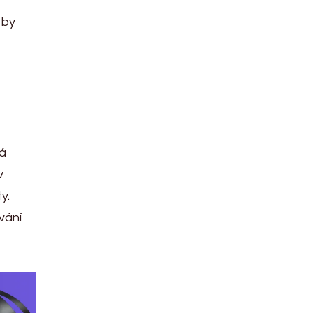
 by
ná
v
y.
vání