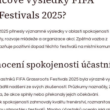
Festivals 2025?
2025 přinesly významné výsledky v oblasti spokojenosti
ty, rozvoje mládeže a organizace akcí. Zpětná vazba z
zňuje pozitivní dopad těchto festivalů na místní komun
ocení spokojenosti účastn
stníků FIFA Grassroots Festivals 2025 byla výrazně v
ádřili nadšení ze svých zkušeností. Průzkumy naznačily, 
la, že akce splnily nebo překonaly jejich očekávání.
 k spokojenosti zahrnovaly kvalitu trenérství, rozmanito
vou atmosféru festivalů. Mnoho účastníků ocenilo inkluz