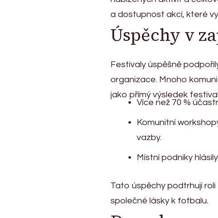
a dostupnost akcí, které v
Úspěchy v za
Festivaly úspěšně podpořily 
organizace. Mnoho komunit 
jako přímý výsledek festival
Více než 70 % účastn
Komunitní workshopy a
vazby.
Místní podniky hlási
Tato úspěchy podtrhují roli
společné lásky k fotbalu.