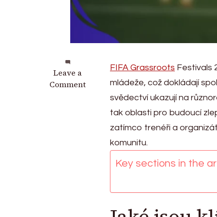
FIFA Grassroots
Festivals 
on
Leave a
mládeže, což dokládají spo
Zpětná
Comment
vazba
svědectví ukazují na různo
komunity
tak oblasti pro budoucí zle
k
zatímco trenéři a organizá
výsledkům
festivalů
komunitu.
FIFA
Key sections in the art
Grassroots
2025:
Průzkumy,
svědectví,
Jaké jsou k
návrhy