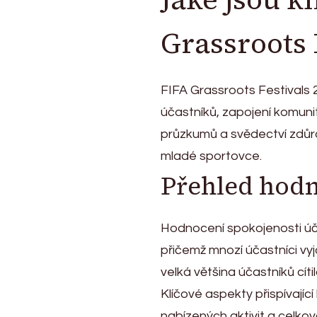
Grassroots 
FIFA Grassroots Festivals 
účastníků, zapojení komuni
průzkumů a svědectví zdůra
mladé sportovce.
Přehled hodn
Hodnocení spokojenosti úča
přičemž mnozí účastníci vyj
velká většina účastníků cíti
Klíčové aspekty přispívající
nabízených aktivit a celko