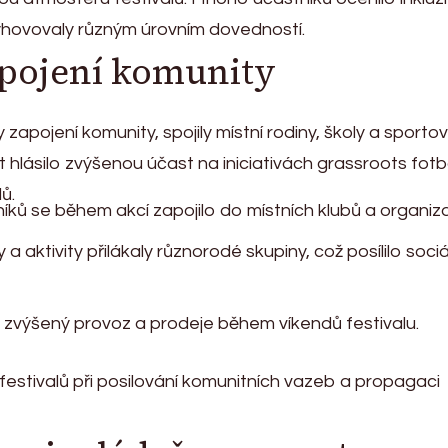
yhovovaly různým úrovním dovedností.
pojení komunity
zapojení komunity, spojily místní rodiny, školy a sportov
hlásilo zvýšenou účast na iniciativách grassroots fotb
ů.
íků se během akcí zapojilo do místních klubů a organiza
 aktivity přilákaly různorodé skupiny, což posílilo sociá
ly zvýšený provoz a prodeje během víkendů festivalu.
 festivalů při posilování komunitních vazeb a propagaci