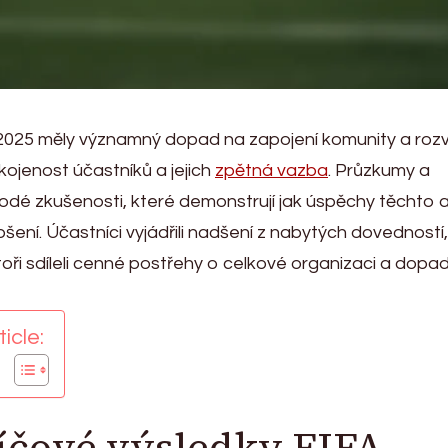
2025 měly významný dopad na zapojení komunity a rozv
kojenost účastníků a jejich
zpětná vazba
. Průzkumy a
rodé zkušenosti, které demonstrují jak úspěchy těchto a
pšení. Účastníci vyjádřili nadšení z nabytých dovedností,
toři sdíleli cenné postřehy o celkové organizaci a dopa
icle:
líčové výsledky FIFA