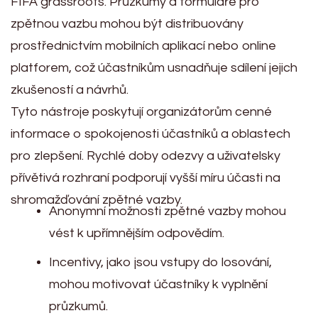
FIFA grassroots. Průzkumy a formuláře pro
zpětnou vazbu mohou být distribuovány
prostřednictvím mobilních aplikací nebo online
platforem, což účastníkům usnadňuje sdílení jejich
zkušeností a návrhů.
Tyto nástroje poskytují organizátorům cenné
informace o spokojenosti účastníků a oblastech
pro zlepšení. Rychlé doby odezvy a uživatelsky
přívětivá rozhraní podporují vyšší míru účasti na
shromažďování zpětné vazby.
Anonymní možnosti zpětné vazby mohou
vést k upřímnějším odpovědím.
Incentivy, jako jsou vstupy do losování,
mohou motivovat účastníky k vyplnění
průzkumů.