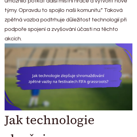
umožnilo potkat další místní hráče a vytvořit nové
týmy. Opravdu to spojilo naši komunitu.” Taková
zpětná vazba podtrhuje důležitost technologií při
podpoře spojení a zvyšování účasti na těchto
akcích.
Jak technologie